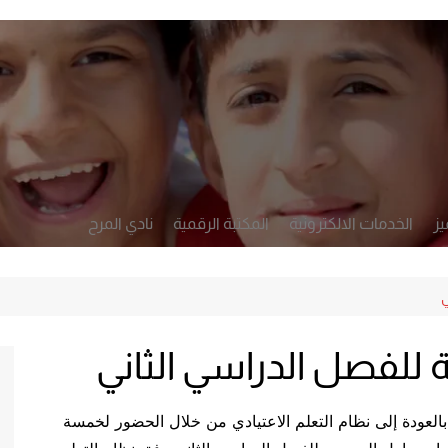
يز
الخدمات الالكترونية
المكتبة الرقمية
نادي المرح
أكاديمي
تطبيق رصد
لشخصي والرعاية
النشرة الأسبوعية
ي
التعلم والتقويم
للفصل الدراسي الثاني
الإدارة والحوكمة
م بالعودة إلى نظام التعلم الاعتيادي من خلال الحضور لخمسة