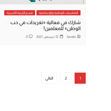
المناسبات الوطنية والإسلامية
قسم التربية الأسرية
شارك في فعالية «تغريدات في حب
الوطن» للمعلمين!
farabi
12 ديسمبر، 2021
0
تعدد
1
2
التالي
صفحات
المقالات