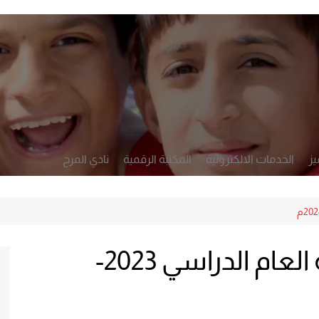
يز
الخدمات الالكترونية
المكتبة الرقمية
نادي المرح
أكاديمي
تطبيق رصد
لشخصي والرعاية
النشرة الأسبوعية
التعلم والتقويم
شهادات التفوق لنهاية العام الدراسي 2023-
الإدارة والحوكمة