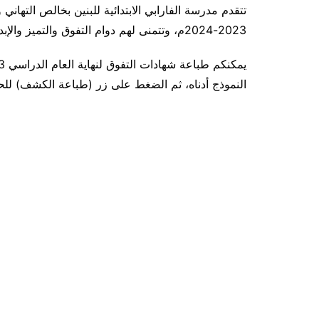
تتقدم مدرسة الفارابي الابتدائية للبنين بخالص التهاني و
المواد الإثرائية
قسم التربية ا
قسم التربية الخاصة
2023-2024م، وتتمنى لهم دوام التفوق والتميز والإبداع.
المكتب الرياض
كشافة الفارابي
قسم التصميم 
لجنة النظافة
النموذج أدناه، ثم الضغط على زر (طباعة الكشف) ل
لجنة الزراعة