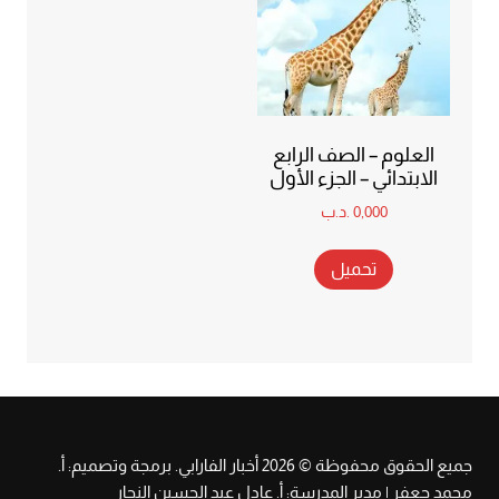
العلوم – الصف الرابع
الابتدائي – الجزء الأول
0,000
.د.ب
تحميل
جميع الحقوق محفوظة © 2026 أخبار الفارابي. برمجة وتصميم: أ.
محمد جعفر | مدير المدرسة: أ. عادل عبد الحسين النجار