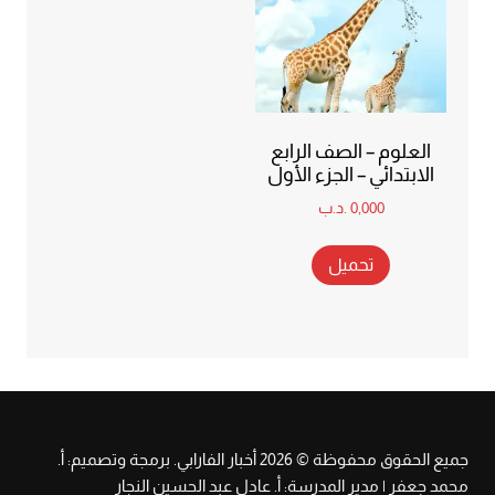
العلوم – الصف الرابع
الابتدائي – الجزء الأول
0,000
.د.ب
تحميل
جميع الحقوق محفوظة © 2026 أخبار الفارابي. برمجة وتصميم: أ.
محمد جعفر | مدير المدرسة: أ. عادل عبد الحسين النجار