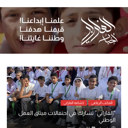
لتجاوز
لى
لمحتوى
المكتب الرياضي
كشافة الفارابي
“الفارابي” تشارك في احتفالات ميثاق العمل
الوطني