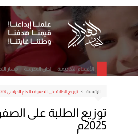
لتجاوز
لى
لمحتوى
الأقسام الأكاديمية
لجان المدرسة
مسار التم
قسم اللغة العربية
فريق التحسين الداخلي
الإنجاز ال
قسم اللغة الانجليزية
فريق التمكين الرقمي
التطور ا
الرئيسية
توزيع الطلبة على الصفوف للعام الدراسي 2024-2025م
قسم الرياضيات
مكتب الإرشاد الاجتماعي
التعليم و
قسم العلوم
مجلس الآباء
القيادة و
2025م
قسم المواد الاجتماعية
مجلس الطلبة
قسم التربية الإسلامية
لجنة الصحة والسلامة
المدرسية