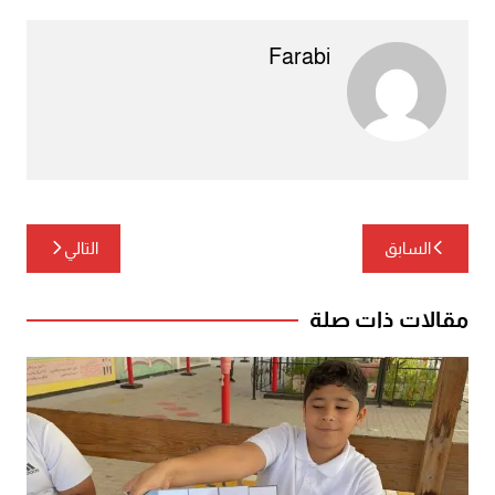
Farabi
تصفّح
السابق
التالي
المقالات
مقالات ذات صلة