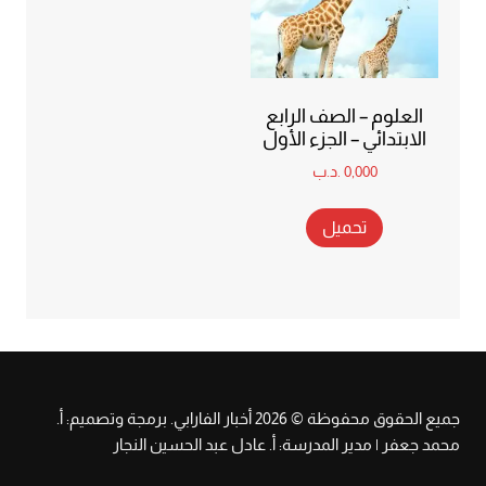
العلوم – الصف الرابع
الابتدائي – الجزء الأول
0,000
.د.ب
تحميل
جميع الحقوق محفوظة © 2026 أخبار الفارابي. برمجة وتصميم: أ.
محمد جعفر | مدير المدرسة: أ. عادل عبد الحسين النجار