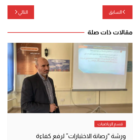
تصفّح
السابق
التالي
المقالات
مقالات ذات صلة
قسم الرياضيات
ورشة “رصانة الاختبارات” لرفع كفاءة