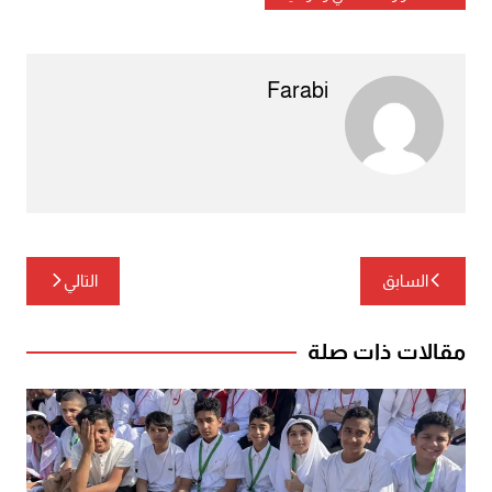
Farabi
تصفّح
السابق
التالي
المقالات
مقالات ذات صلة