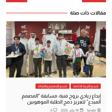
المقالات
مقالات ذات صلة
قسم التربية الخاصة
قسم التصميم والتقانة
إبداع ريادي بروح فنية: مسابقة “المصمم
المبدع” لتعزيز دمج الطلبة الموهوبين
farabi
14 يناير، 2026
0