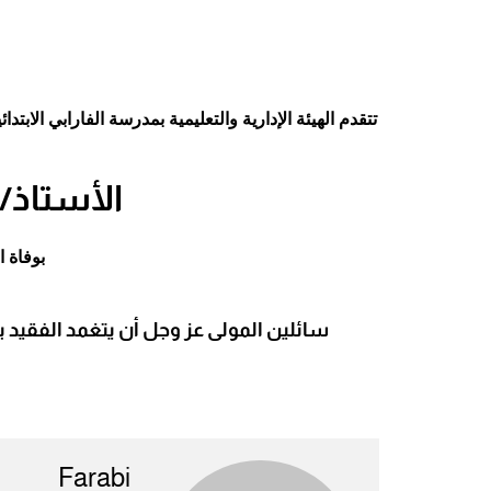
المواد الإثرائية
قسم التربية ا
قسم التربية الخاصة
المكتب الرياض
كشافة الفارابي
قسم التصميم 
لجنة النظافة
تتقدم الهيئة‭ ‬الإدارية‭ ‬والتعليمية بمدرسة‭ ‬الفارابي‭ ‬الابتدائية‭ ‬للبنين بخالص‭ ‬العزاء‭ ‬والمواساة‭ ‬لمعلم‭ ‬اللغة العربية ‬بالمدرسة
لجنة الزراعة
الأستاذ/
بوفاة 
سائلين‭ ‬المولى‭ ‬عز‭ ‬وجل‭ ‬أن‭ ‬يتغمد‭ ‬الفقيد‭ ‬بواسع‭ ‬رحمته‭ ‬ويلهم‭ ‬أهله‭ ‬وذويه‭ ‬الصبر‭ ‬والسلوان
Farabi