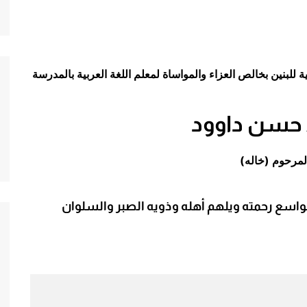
لأسرية
ي
والتقانة
 حسن داوود
المرحوم (خاله)