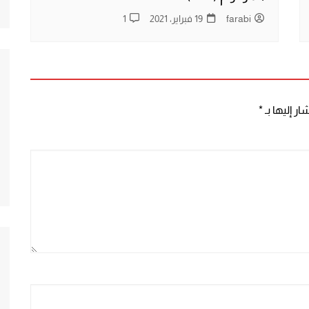
farabi
19 فبراير، 2021
1
ر إليها بـ
*