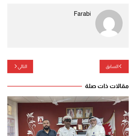
Farabi
تصفّح
السابق
التالي
المقالات
مقالات ذات صلة