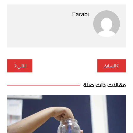
Farabi
تصفّح
السابق
التالي
المقالات
مقالات ذات صلة