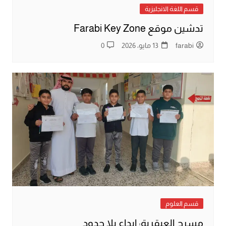
قسم اللغة الانجليزية
تدشين موقع Farabi Key Zone
farabi
13 مايو، 2026
0
قسم العلوم
مسرح العبقرية: إبداع بلا حدود