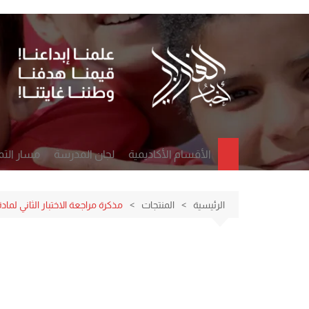
لتجاوز
لى
لمحتوى
الأقسام الأكاديمية
لجان المدرسة
مسار التم
قسم اللغة العربية
فريق التحسين الداخلي
الإنجاز ال
قسم اللغة الانجليزية
فريق التمكين الرقمي
التطور ا
الرئيسية
المنتجات
مذكرة مراجعة الاختبار الثاني ل
قسم الرياضيات
مكتب الإرشاد الاجتماعي
التعليم و
قسم العلوم
مجلس الآباء
القيادة و
قسم المواد الاجتماعية
مجلس الطلبة
قسم التربية الإسلامية
لجنة الصحة والسلامة
المدرسية