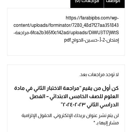
الوصف
مراجعات (0)
https://farabipbs.com/wp-
content/uploads/forminator/7280_48d7f27aa351843
6fca2b365f0c142ad/uploads/DiWU3Tl7jWtS-مراجعة-
إمتحان-2-أ.-حسين-الحواج.pdf
لا توجد مراجعات بعد.
كن أول من يقيم “مراجعة الاختبار الثاني في مادة
العلوم للصف الخامس الابتدائي – الفصل
الدراسي الثاني ٢٠٢٣-٢٠٢٤”
لن يتم نشر عنوان بريدك الإلكتروني.
الحقول الإلزامية
مشار إليها بـ
*